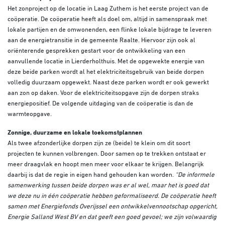
Het zonproject op de locatie in Laag Zuthem is het eerste project van de
coöperatie. De coöperatie heeft als doel om, altijd in samenspraak met
lokale partijen en de omwonenden, een flinke lokale bijdrage te leveren
aan de energietransitie in de gemeente Raalte. Hiervoor zijn ook al
oriënterende gesprekken gestart voor de ontwikkeling van een
aanvullende locatie in Lierderholthuis. Met de opgewekte energie van
deze beide parken wordt al het elektriciteitsgebruik van beide dorpen
volledig duurzaam opgewekt. Naast deze parken wordt er ook gewerkt
aan zon op daken. Voor de elektriciteitsopgave zijn de dorpen straks
energiepositief. De volgende uitdaging van de coöperatie is dan de
warmteopgave.
Zonnige, duurzame en lokale toekomstplannen
Als twee afzonderlijke dorpen zijn ze (beide) te klein om dit soort
projecten te kunnen volbrengen. Door samen op te trekken ontstaat er
meer draagvlak en hoopt men meer voor elkaar te krijgen. Belangrijk
daarbij is dat de regie in eigen hand gehouden kan worden.
“De informele
samenwerking tussen beide dorpen was er al wel, maar het is goed dat
we deze nu in één coöperatie hebben geformaliseerd. De coöperatie heeft
samen met Energiefonds Overijssel een ontwikkelvennootschap opgericht,
Energie Salland West BV en dat geeft een goed gevoel; we zijn volwaardig