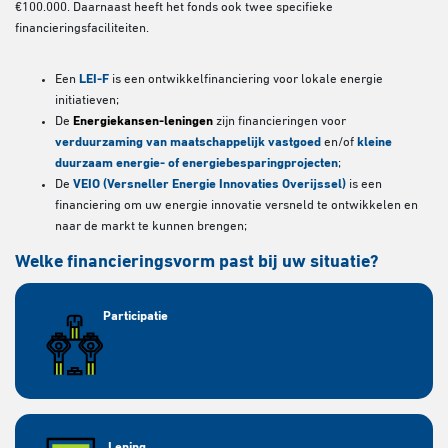
€100.000.
Daarnaast heeft het fonds ook twee specifieke
financieringsfaciliteiten.
Een
LEI-F
is een ontwikkelfinanciering voor lokale energie
initiatieven;
De
Energiekansen-leningen
zijn financieringen voor
verduurzaming van maatschappelijk vastgoed
en/of
kleine
duurzaam energie- of energiebesparingprojecten
;
De
VEIO (Versneller Energie Innovaties Overijssel)
is een
financiering om uw energie innovatie versneld te ontwikkelen en
naar de markt te kunnen brengen;
Welke financieringsvorm past bij uw situatie?
Participatie
Lening