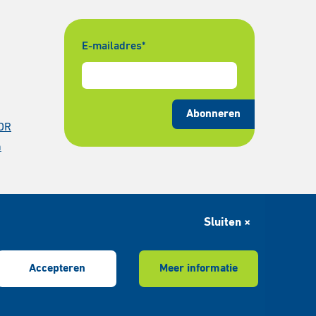
E-mailadres
*
Abonneren
DR
n
Sluiten ×
Accepteren
Meer informatie