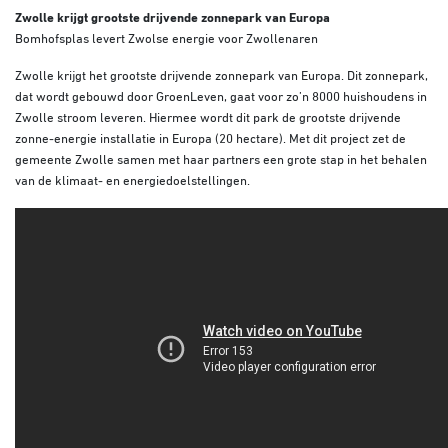
Zwolle krijgt grootste drijvende zonnepark van Europa
Bomhofsplas levert Zwolse energie voor Zwollenaren
Zwolle krijgt het grootste drijvende zonnepark van Europa. Dit zonnepark,
dat wordt gebouwd door GroenLeven, gaat voor zo’n 8000 huishoudens in
Zwolle stroom leveren. Hiermee wordt dit park de grootste drijvende
zonne-energie installatie in Europa (20 hectare). Met dit project zet de
gemeente Zwolle samen met haar partners een grote stap in het behalen
van de klimaat- en energiedoelstellingen.