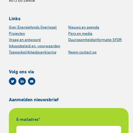
8012 EG Zwolle
Links
Over Energiefonds Overijssel
Nieuws en agenda
Projecten
Pers en media
Vraag en antwoord
Duurzaamheidsinformatie SFDR
Inkoopbeleid en -voorwaarden
Toegankelijkheidsverklaring
Neem contact op
Volg ons via
Aanmelden nieuwsbrief
E-mailadres
*