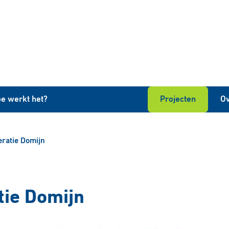
e werkt het?
Projecten
Ov
ratie Domijn
ie Domijn