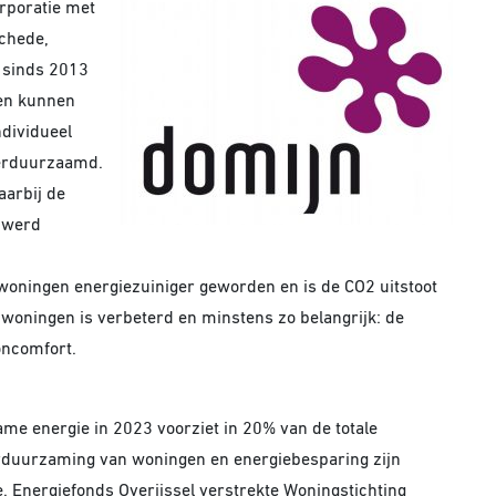
orporatie met
schede,
 sinds 2013
en kunnen
dividueel
verduurzaamd.
aarbij de
 werd
oningen energiezuiniger geworden en is de CO2 uitstoot
woningen is verbeterd en minstens zo belangrijk: de
oncomfort.
ame energie in 2023 voorziet in 20% van de totale
erduurzaming van woningen en energiebesparing zijn
e. Energiefonds Overijssel verstrekte Woningstichting