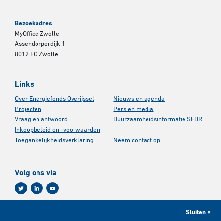
Bezoekadres
MyOffice Zwolle
Assendorperdijk 1
8012 EG Zwolle
Links
Over Energiefonds Overijssel
Nieuws en agenda
Projecten
Pers en media
Vraag en antwoord
Duurzaamheidsinformatie SFDR
Inkoopbeleid en -voorwaarden
Toegankelijkheidsverklaring
Neem contact op
Volg ons via
Sluiten ×
Aanmelden nieuwsbrief