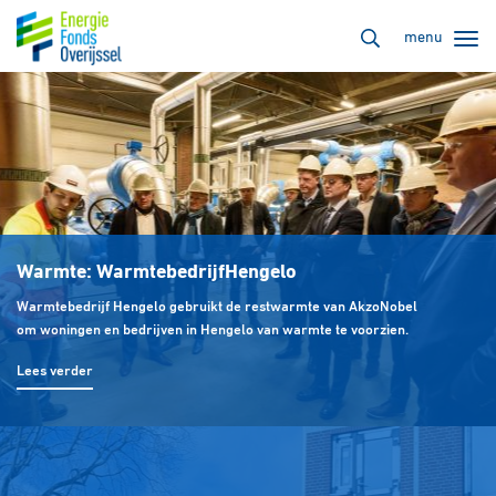
menu
Warmte: Warmtebedrijf
Hengelo
Warmtebedrijf Hengelo gebruikt de restwarmte van AkzoNobel
om woningen en bedrijven in Hengelo van warmte te voorzien.
Lees verder